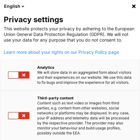
English
Suche öffnen
Navi
Ein
Privacy settings
This website protects your privacy by adhering to the European
Union General Data Protection Regulation (GDPR). We will not
use your data for any purpose that you do not consent to.
Learn more about your rights on our Privacy Policy page
Analytics
We will store data in an aggregated form about visitors
and their experiences on our website. We use this data
to fix bugs and improve the experience for all visitors.
Deutsche Industrie- und
Handelskammer für das
Third-party content
Content such as text video or images from third
parties, e.g. content from other websites, social
südliche Afrika
German
networks or platforms may be displayed. In any case,
your IP address and telemetry data will be processed
by the respective provider. The provider may also
monitor your behaviour and build usage profiles,
Die deutsche Industrie- und Handelskammer für das südliche
possibly outside the EEA.
Afrika (AHK Südliches Afrika) ist Teil des weltweiten Netzwerks