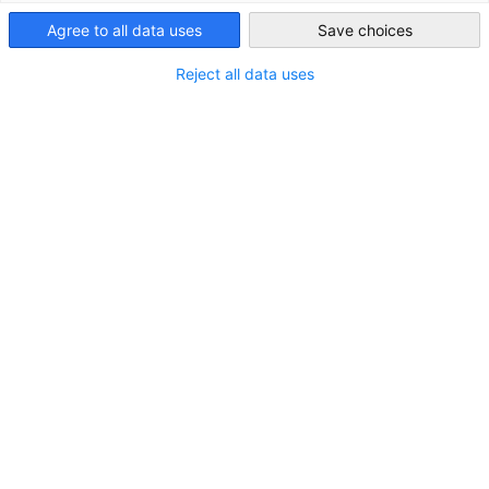
deutscher Auslandshandelskammern (AHK) mit 150 Standorte
Agree to all data uses
Save choices
South Africa
in 93 Ländern. Sie wurde 1952 gegründet und unterstützt
Mitgliedsunternehmen bei deren internationalen Geschäften a
Reject all data uses
wichtige Plattform im bilateralen Wirtschaftsaustausch.
AHKs sind in Deutschland eng verbunden mit dem Netzwerk
der deutschen Industrie- und Handelskammern (IHKs).
Gemeinsam unterstützen IHKs und AHKs die deutschen
Unternehmen beim Auf- und Ausbau ihrer
Wirtschaftsbeziehungen mit dem Ausland.
Dachorganisation der IHKs ist der Deutsche Industrie- und
Handelskammertag (DIHK), der gleichzeitig das AHK-
Netzwerk koordiniert und betreut.
Die enge Zusammenarbeit mit den deutschen
Wirtschaftsverbänden sorgt des Weiteren für eine